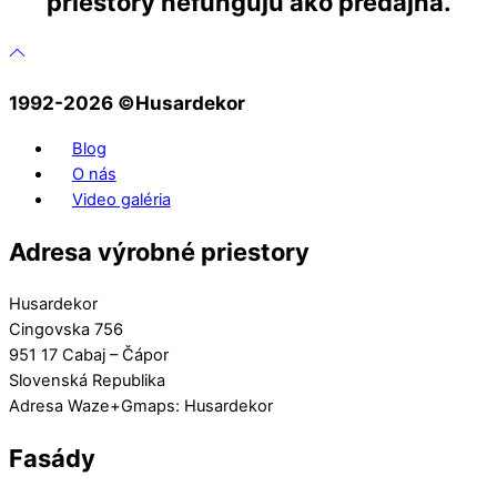
priestory nefungujú ako predajňa.
1992-2026 ©️Husardekor
Blog
O nás
Video galéria
Adresa výrobné priestory
Husardekor
Cingovska 756
951 17 Cabaj – Čápor
Slovenská Republika
Adresa Waze+Gmaps: Husardekor
Fasády