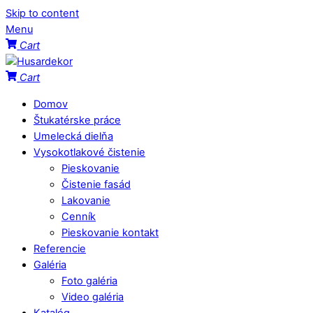
Skip to content
Menu
Cart
Cart
Domov
Štukatérske práce
Umelecká dielňa
Vysokotlakové čistenie
Pieskovanie
Čistenie fasád
Lakovanie
Cenník
Pieskovanie kontakt
Referencie
Galéria
Foto galéria
Video galéria
Katalóg