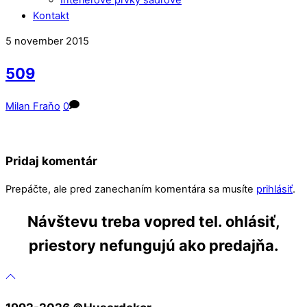
Kontakt
Close
Close
5
november
2015
Menu
Cart
509
Milan Fraňo
0
Pridaj komentár
Prepáčte, ale pred zanechaním komentára sa musíte
prihlásiť
.
Návštevu treba vopred tel. ohlásiť,
priestory nefungujú ako predajňa.