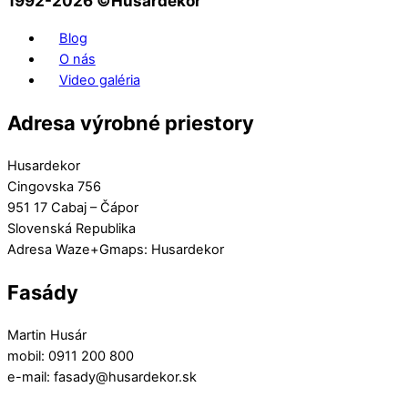
1992-2026 ©️Husardekor
Blog
O nás
Video galéria
Adresa výrobné priestory
Husardekor
Cingovska 756
951 17 Cabaj – Čápor
Slovenská Republika
Adresa Waze+Gmaps: Husardekor
Fasády
Martin Husár
mobil: 0911 200 800
e-mail: fasady@husardekor.sk