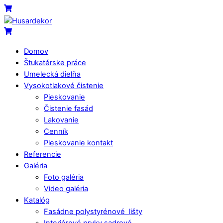
Skip
Menu
Cart
to
content
Cart
Domov
Štukatérske práce
Umelecká dielňa
Vysokotlakové čistenie
Pieskovanie
Čistenie fasád
Lakovanie
Cenník
Pieskovanie kontakt
Referencie
Galéria
Foto galéria
Video galéria
Katalóg
Fasádne polystyrénové lišty
Interiérové prvky sadrové