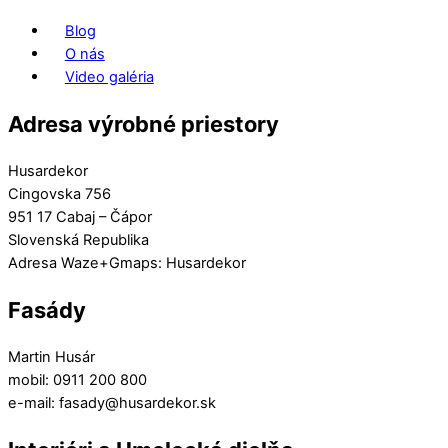
Blog
O nás
Video galéria
Adresa výrobné priestory
Husardekor
Cingovska 756
951 17 Cabaj – Čápor
Slovenská Republika
Adresa Waze+Gmaps: Husardekor
Fasády
Martin Husár
mobil: 0911 200 800
e-mail: fasady@husardekor.sk