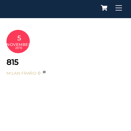
Cart
Skip
Me
to
content
5
NOVEMBER
2015
815
0
MILAN FRAŇO