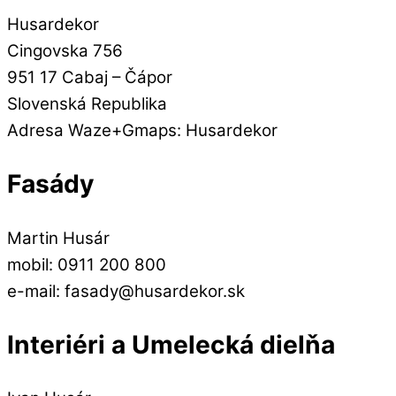
Husardekor
Cingovska 756
951 17 Cabaj – Čápor
Slovenská Republika
Adresa Waze+Gmaps: Husardekor
Fasády
Martin Husár
mobil: 0911 200 800
e-mail: fasady@husardekor.sk
Interiéri a Umelecká dielňa