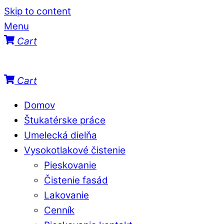
Skip to content
Menu
Cart
Cart
Domov
Štukatérske práce
Umelecká dielňa
Vysokotlakové čistenie
Pieskovanie
Čistenie fasád
Lakovanie
Cenník