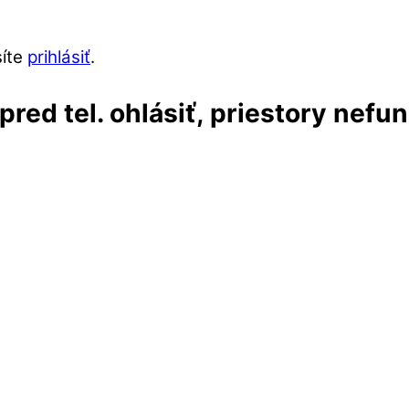
síte
prihlásiť
.
red tel. ohlásiť, priestory nefu