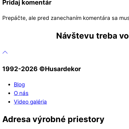
Pridaj komentár
Prepáčte, ale pred zanechaním komentára sa mu
Návštevu treba vop
1992-2026 ©️Husardekor
Blog
O nás
Video galéria
Adresa výrobné priestory