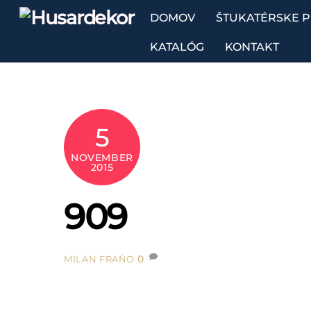
Skip
DOMOV
ŠTUKATÉRSKE 
to
content
KATALÓG
KONTAKT
5
NOVEMBER
2015
909
0
MILAN FRAŇO