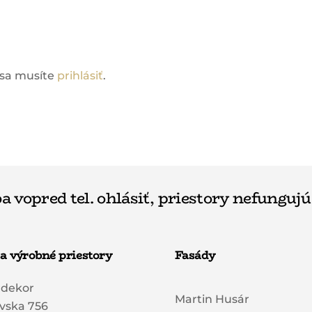
 sa musíte
prihlásiť
.
a vopred tel. ohlásiť, priestory nefungujú
a výrobné priestory
Fasády
rdekor
Martin Husár
vska 756