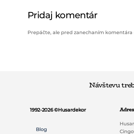
Pridaj komentár
Prepáčte, ale pred zanechaním komentára
Návštevu treb
Adres
1992-2026 ©️Husardekor
Husa
Blog
Cingo