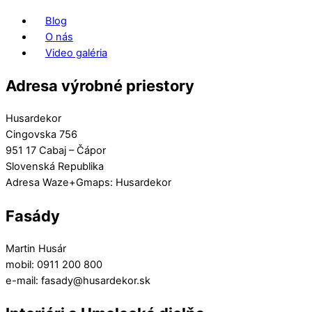
Blog
O nás
Video galéria
Adresa výrobné priestory
Husardekor
Cingovska 756
951 17 Cabaj – Čápor
Slovenská Republika
Adresa Waze+Gmaps: Husardekor
Fasády
Martin Husár
mobil: 0911 200 800
e-mail: fasady@husardekor.sk