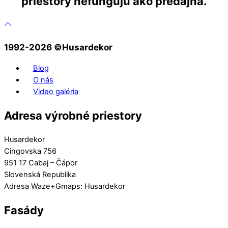
priestory nefungujú ako predajňa.
1992-2026 ©️Husardekor
Blog
O nás
Video galéria
Adresa výrobné priestory
Husardekor
Cingovska 756
951 17 Cabaj – Čápor
Slovenská Republika
Adresa Waze+Gmaps: Husardekor
Fasády