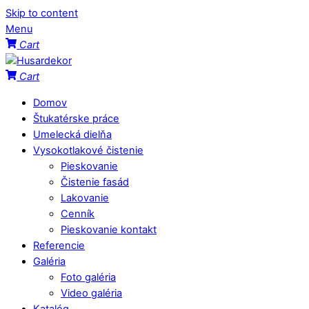
Skip to content
Menu
Cart
Cart
Domov
Štukatérske práce
Umelecká dielňa
Vysokotlakové čistenie
Pieskovanie
Čistenie fasád
Lakovanie
Cenník
Pieskovanie kontakt
Referencie
Galéria
Foto galéria
Video galéria
Katalóg