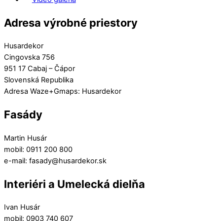
Adresa výrobné priestory
Husardekor
Cingovska 756
951 17 Cabaj – Čápor
Slovenská Republika
Adresa Waze+Gmaps: Husardekor
Fasády
Martin Husár
mobil: 0911 200 800
e-mail: fasady@husardekor.sk
Interiéri a Umelecká dielňa
Ivan Husár
mobil: 0903 740 607