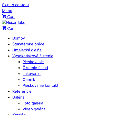
Skip to content
Menu
Cart
Cart
Domov
Štukatérske práce
Umelecká dielňa
Vysokotlakové čistenie
Pieskovanie
Čistenie fasád
Lakovanie
Cenník
Pieskovanie kontakt
Referencie
Galéria
Foto galéria
Video galéria
Katalóg