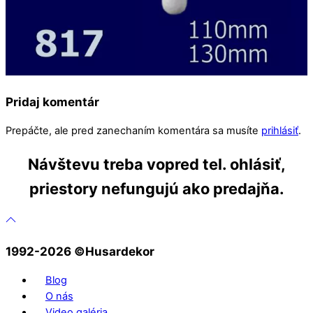
Pridaj komentár
Prepáčte, ale pred zanechaním komentára sa musíte
prihlásiť
.
Návštevu treba vopred tel. ohlásiť,
priestory nefungujú ako predajňa.
1992-2026 ©️Husardekor
Blog
O nás
Video galéria