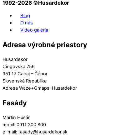
1992-2026 ©️Husardekor
Blog
O nás
Video galéria
Adresa výrobné priestory
Husardekor
Cingovska 756
951 17 Cabaj – Čápor
Slovenská Republika
Adresa Waze+Gmaps: Husardekor
Fasády
Martin Husár
mobil: 0911 200 800
e-mail: fasady@husardekor.sk