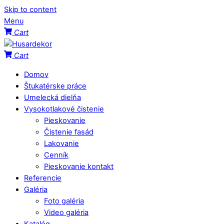
Skip to content
Menu
Cart
Cart
Domov
Štukatérske práce
Umelecká dielňa
Vysokotlakové čistenie
Pieskovanie
Čistenie fasád
Lakovanie
Cenník
Pieskovanie kontakt
Referencie
Galéria
Foto galéria
Video galéria
Katalóg