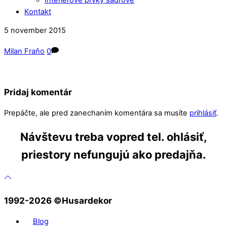
Kontakt
Close
Close
5
november
2015
Menu
Cart
Milan Fraňo
0
Pridaj komentár
Prepáčte, ale pred zanechaním komentára sa musíte
prihlásiť
.
Návštevu treba vopred tel. ohlásiť,
priestory nefungujú ako predajňa.
1992-2026 ©️Husardekor
Blog