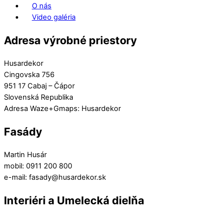
O nás
Video galéria
Adresa výrobné priestory
Husardekor
Cingovska 756
951 17 Cabaj – Čápor
Slovenská Republika
Adresa Waze+Gmaps: Husardekor
Fasády
Martin Husár
mobil: 0911 200 800
e-mail: fasady@husardekor.sk
Interiéri a Umelecká dielňa