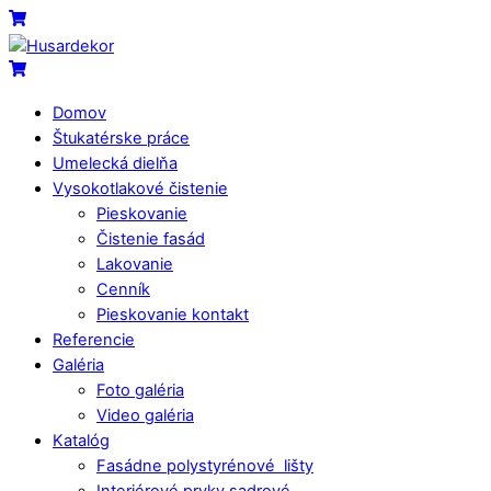
Skip
Menu
Cart
to
content
Cart
Domov
Štukatérske práce
Umelecká dielňa
Vysokotlakové čistenie
Pieskovanie
Čistenie fasád
Lakovanie
Cenník
Pieskovanie kontakt
Referencie
Galéria
Foto galéria
Video galéria
Katalóg
Fasádne polystyrénové lišty
Interiérové prvky sadrové