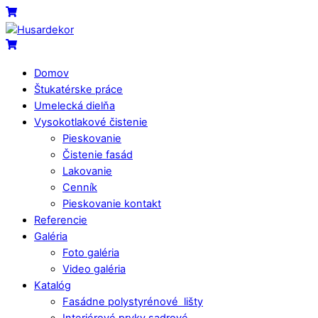
Skip
Menu
Cart
to
content
Cart
Domov
Štukatérske práce
Umelecká dielňa
Vysokotlakové čistenie
Pieskovanie
Čistenie fasád
Lakovanie
Cenník
Pieskovanie kontakt
Referencie
Galéria
Foto galéria
Video galéria
Katalóg
Fasádne polystyrénové lišty
Interiérové prvky sadrové