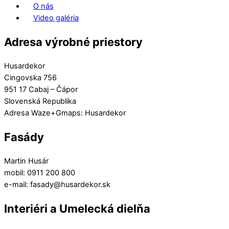
O nás
Video galéria
Adresa výrobné priestory
Husardekor
Cingovska 756
951 17 Cabaj – Čápor
Slovenská Republika
Adresa Waze+Gmaps: Husardekor
Fasády
Martin Husár
mobil: 0911 200 800
e-mail: fasady@husardekor.sk
Interiéri a Umelecká dielňa