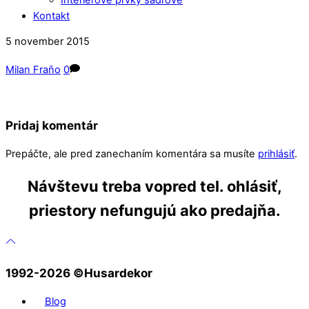
Kontakt
Close
Close
5
november
2015
Menu
Cart
Milan Fraňo
0
Pridaj komentár
Prepáčte, ale pred zanechaním komentára sa musíte
prihlásiť
.
Návštevu treba vopred tel. ohlásiť,
priestory nefungujú ako predajňa.
1992-2026 ©️Husardekor
Blog