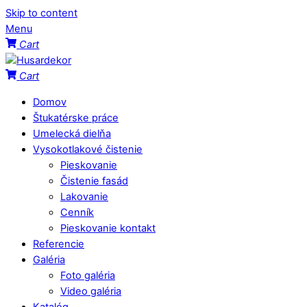
Skip to content
Menu
Cart
Cart
Domov
Štukatérske práce
Umelecká dielňa
Vysokotlakové čistenie
Pieskovanie
Čistenie fasád
Lakovanie
Cenník
Pieskovanie kontakt
Referencie
Galéria
Foto galéria
Video galéria
Katalóg