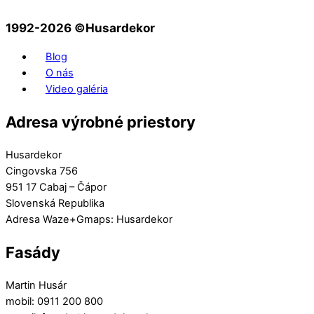
1992-2026 ©️Husardekor
Blog
O nás
Video galéria
Adresa výrobné priestory
Husardekor
Cingovska 756
951 17 Cabaj – Čápor
Slovenská Republika
Adresa Waze+Gmaps: Husardekor
Fasády
Martin Husár
mobil: 0911 200 800