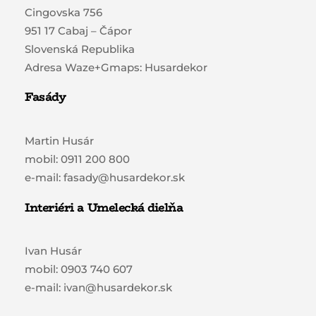
Cingovska 756
951 17 Cabaj – Čápor
Slovenská Republika
Adresa Waze+Gmaps: Husardekor
Fasády
Martin Husár
mobil: 0911 200 800
e-mail: fasady@husardekor.sk
Interiéri a Umelecká dielňa
Ivan Husár
mobil: 0903 740 607
e-mail: ivan@husardekor.sk