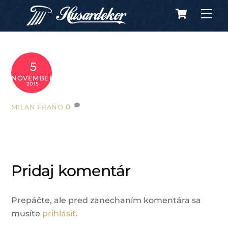
Cart
Skip
Me
to
content
5
NOVEMBER
2015
0
MILAN FRAŇO
Pridaj komentár
Prepáčte, ale pred zanechaním komentára sa
musíte
prihlásiť
.