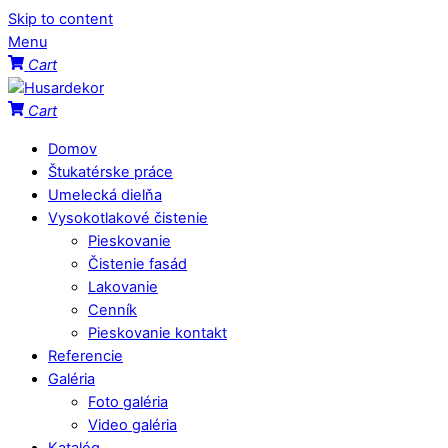
Skip to content
Menu
Cart
Cart
Domov
Štukatérske práce
Umelecká dielňa
Vysokotlakové čistenie
Pieskovanie
Čistenie fasád
Lakovanie
Cenník
Pieskovanie kontakt
Referencie
Galéria
Foto galéria
Video galéria
Katalóg