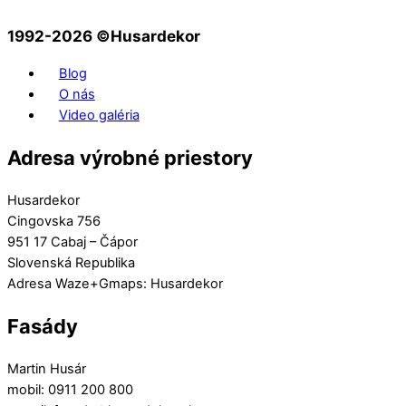
1992-2026 ©️Husardekor
Blog
O nás
Video galéria
Adresa výrobné priestory
Husardekor
Cingovska 756
951 17 Cabaj – Čápor
Slovenská Republika
Adresa Waze+Gmaps: Husardekor
Fasády
Martin Husár
mobil: 0911 200 800