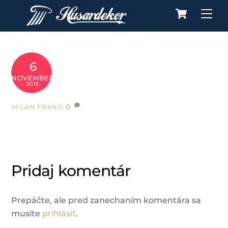
Cart
Skip
Me
to
content
6
NOVEMBER
2015
0
MILAN FRAŇO
Pridaj komentár
Prepáčte, ale pred zanechaním komentára sa
musíte
prihlásiť
.