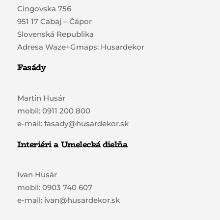
Cingovska 756
951 17 Cabaj – Čápor
Slovenská Republika
Adresa Waze+Gmaps: Husardekor
Fasády
Martin Husár
mobil: 0911 200 800
e-mail: fasady@husardekor.sk
Interiéri a Umelecká dielňa
Ivan Husár
mobil: 0903 740 607
e-mail: ivan@husardekor.sk