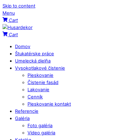
Skip to content
Menu
Cart
Cart
Domov
Štukatérske práce
Umelecká dielňa
Vysokotlakové čistenie
Pieskovanie
Čistenie fasád
Lakovanie
Cenník
Pieskovanie kontakt
Referencie
Galéria
Foto galéria
Video galéria
Katalóg