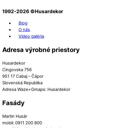
1992-2026 ©️Husardekor
Blog
O nás
Video galéria
Adresa výrobné priestory
Husardekor
Cingovska 756
951 17 Cabaj – Čápor
Slovenská Republika
Adresa Waze+Gmaps: Husardekor
Fasády
Martin Husár
mobil: 0911 200 800