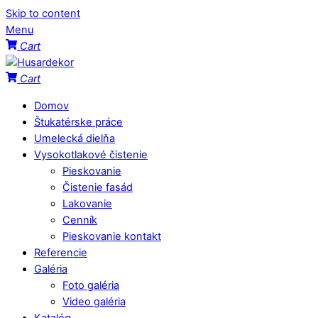
Skip to content
Menu
Cart
Cart
Domov
Štukatérske práce
Umelecká dielňa
Vysokotlakové čistenie
Pieskovanie
Čistenie fasád
Lakovanie
Cenník
Pieskovanie kontakt
Referencie
Galéria
Foto galéria
Video galéria
Katalóg