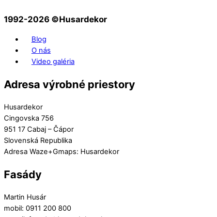
1992-2026 ©️Husardekor
Blog
O nás
Video galéria
Adresa výrobné priestory
Husardekor
Cingovska 756
951 17 Cabaj – Čápor
Slovenská Republika
Adresa Waze+Gmaps: Husardekor
Fasády
Martin Husár
mobil: 0911 200 800