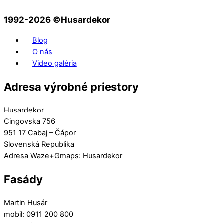
1992-2026 ©️Husardekor
Blog
O nás
Video galéria
Adresa výrobné priestory
Husardekor
Cingovska 756
951 17 Cabaj – Čápor
Slovenská Republika
Adresa Waze+Gmaps: Husardekor
Fasády
Martin Husár
mobil: 0911 200 800