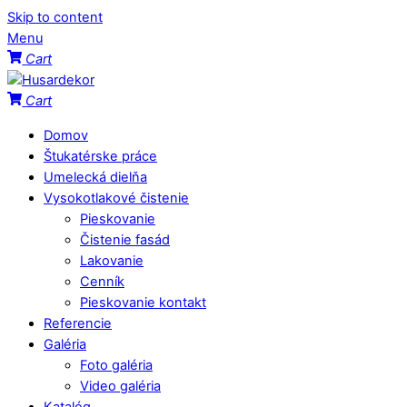
Skip to content
Menu
Cart
Cart
Domov
Štukatérske práce
Umelecká dielňa
Vysokotlakové čistenie
Pieskovanie
Čistenie fasád
Lakovanie
Cenník
Pieskovanie kontakt
Referencie
Galéria
Foto galéria
Video galéria
Katalóg