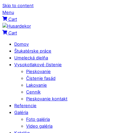
Skip to content
Menu
Cart
Cart
Domov
Štukatérske práce
Umelecká dielňa
Vysokotlakové čistenie
Pieskovanie
Čistenie fasád
Lakovanie
Cenník
Pieskovanie kontakt
Referencie
Galéria
Foto galéria
Video galéria
Katalóg