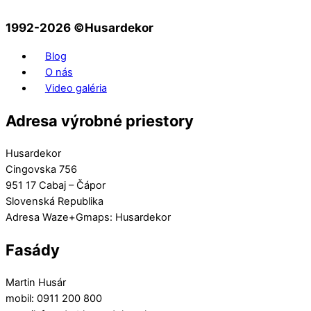
1992-2026 ©️Husardekor
Blog
O nás
Video galéria
Adresa výrobné priestory
Husardekor
Cingovska 756
951 17 Cabaj – Čápor
Slovenská Republika
Adresa Waze+Gmaps: Husardekor
Fasády
Martin Husár
mobil: 0911 200 800