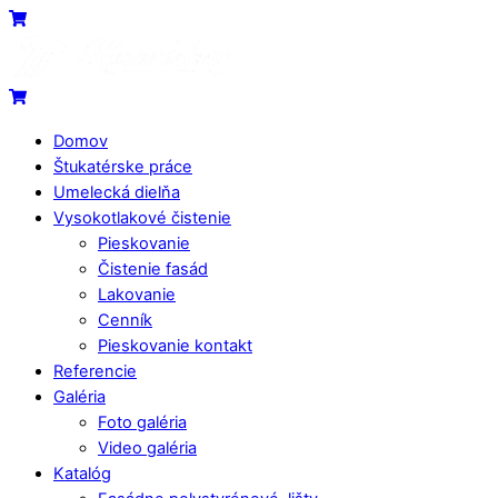
Skip
Menu
Cart
to
content
Cart
Domov
Štukatérske práce
Umelecká dielňa
Vysokotlakové čistenie
Pieskovanie
Čistenie fasád
Lakovanie
Cenník
Pieskovanie kontakt
Referencie
Galéria
Foto galéria
Video galéria
Katalóg