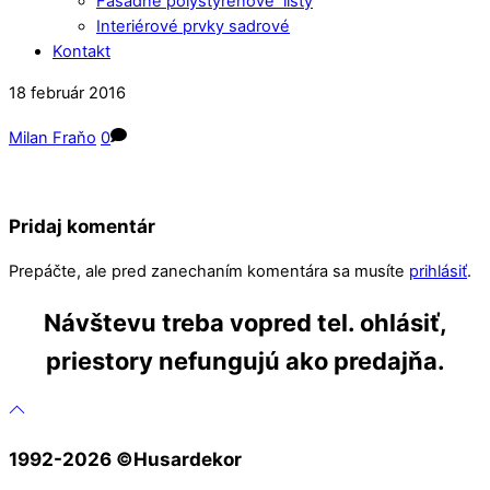
Fasádne polystyrénové lišty
Interiérové prvky sadrové
Kontakt
Close
Close
18
február
2016
Menu
Cart
Milan Fraňo
0
Pridaj komentár
Prepáčte, ale pred zanechaním komentára sa musíte
prihlásiť
.
Návštevu treba vopred tel. ohlásiť,
priestory nefungujú ako predajňa.
1992-2026 ©️Husardekor