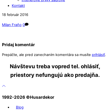
Kontakt
Close
Close
18
február
2016
Menu
Cart
Milan Fraňo
0
Pridaj komentár
Prepáčte, ale pred zanechaním komentára sa musíte
prihlásiť
.
Návštevu treba vopred tel. ohlásiť,
priestory nefungujú ako predajňa.
1992-2026 ©️Husardekor
Blog