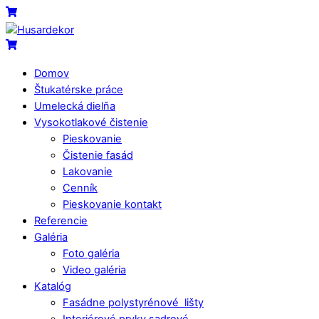
Skip
Menu
Cart
to
content
Cart
Domov
Štukatérske práce
Umelecká dielňa
Vysokotlakové čistenie
Pieskovanie
Čistenie fasád
Lakovanie
Cenník
Pieskovanie kontakt
Referencie
Galéria
Foto galéria
Video galéria
Katalóg
Fasádne polystyrénové lišty
Interiérové prvky sadrové