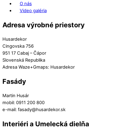
O nás
Video galéria
Adresa výrobné priestory
Husardekor
Cingovska 756
951 17 Cabaj – Čápor
Slovenská Republika
Adresa Waze+Gmaps: Husardekor
Fasády
Martin Husár
mobil: 0911 200 800
e-mail: fasady@husardekor.sk
Interiéri a Umelecká dielňa