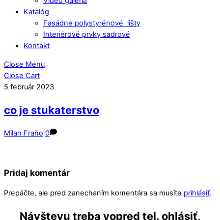
Video galéria
Katalóg
Fasádne polystyrénové lišty
Interiérové prvky sadrové
Kontakt
Close Menu
Close Cart
5
február
2023
co je stukaterstvo
Milan Fraňo
0
Pridaj komentár
Prepáčte, ale pred zanechaním komentára sa musíte
prihlásiť
.
Návštevu treba vopred tel. ohlásiť,