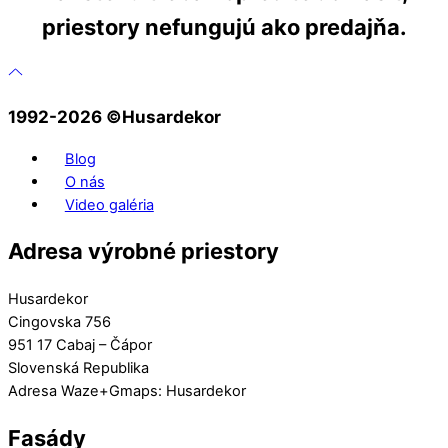
priestory nefungujú ako predajňa.
1992-2026 ©️Husardekor
Blog
O nás
Video galéria
Adresa výrobné priestory
Husardekor
Cingovska 756
951 17 Cabaj – Čápor
Slovenská Republika
Adresa Waze+Gmaps: Husardekor
Fasády