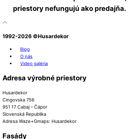
priestory nefungujú ako predajňa.
1992-2026 ©️Husardekor
Blog
O nás
Video galéria
Adresa výrobné priestory
Husardekor
Cingovska 756
951 17 Cabaj – Čápor
Slovenská Republika
Adresa Waze+Gmaps: Husardekor
Fasády