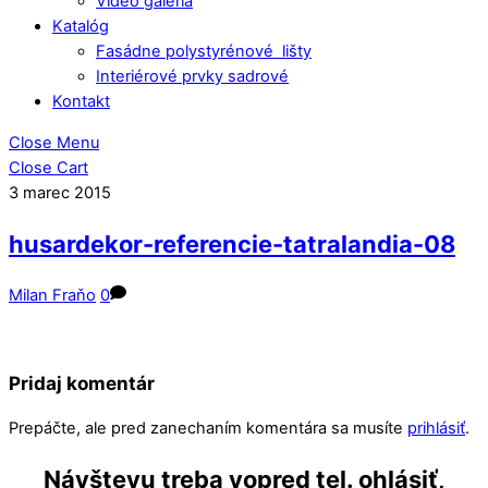
Video galéria
Katalóg
Fasádne polystyrénové lišty
Interiérové prvky sadrové
Kontakt
Close Menu
Close Cart
3
marec
2015
husardekor-referencie-tatralandia-08
Milan Fraňo
0
Pridaj komentár
Prepáčte, ale pred zanechaním komentára sa musíte
prihlásiť
.
Návštevu treba vopred tel. ohlásiť,