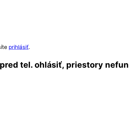
síte
prihlásiť
.
red tel. ohlásiť, priestory nefu