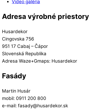
Video galéria
Adresa výrobné priestory
Husardekor
Cingovska 756
951 17 Cabaj – Čápor
Slovenská Republika
Adresa Waze+Gmaps: Husardekor
Fasády
Martin Husár
mobil: 0911 200 800
e-mail: fasady@husardekor.sk