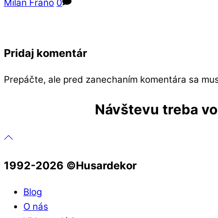
Milan Fraňo
0
Pridaj komentár
Prepáčte, ale pred zanechaním komentára sa mu
Návštevu treba vop
1992-2026 ©️Husardekor
Blog
O nás