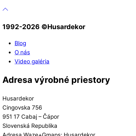
1992-2026 ©️Husardekor
Blog
O nás
Video galéria
Adresa výrobné priestory
Husardekor
Cingovska 756
951 17 Cabaj – Čápor
Slovenská Republika
Adresa Waze+Gmaps: Husardekor