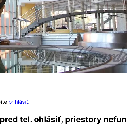
síte
prihlásiť
.
red tel. ohlásiť, priestory nefu