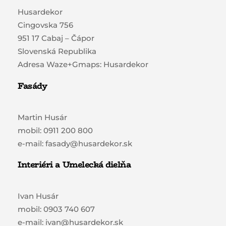
Husardekor
Cingovska 756
951 17 Cabaj – Čápor
Slovenská Republika
Adresa Waze+Gmaps: Husardekor
Fasády
Martin Husár
mobil: 0911 200 800
e-mail: fasady@husardekor.sk
Interiéri a Umelecká dielňa
Ivan Husár
mobil: 0903 740 607
e-mail: ivan@husardekor.sk