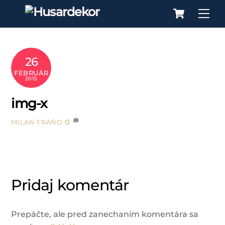
Cart
Skip
Me
to
content
26
FEBRUÁR
2015
img-x
0
MILAN FRAŇO
Pridaj komentár
Prepáčte, ale pred zanechaním komentára sa