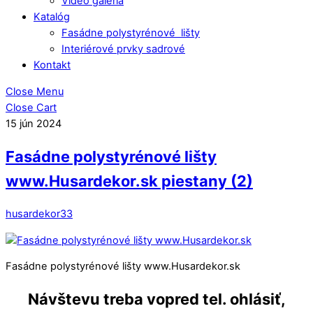
Video galéria
Katalóg
Fasádne polystyrénové lišty
Interiérové prvky sadrové
Kontakt
Close Menu
Close Cart
15
jún
2024
Fasádne polystyrénové lišty
www.Husardekor.sk piestany (2)
husardekor33
Fasádne polystyrénové lišty www.Husardekor.sk
Návštevu treba vopred tel. ohlásiť,