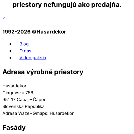
priestory nefungujú ako predajňa.
1992-2026 ©️Husardekor
Blog
O nás
Video galéria
Adresa výrobné priestory
Husardekor
Cingovska 756
951 17 Cabaj – Čápor
Slovenská Republika
Adresa Waze+Gmaps: Husardekor
Fasády