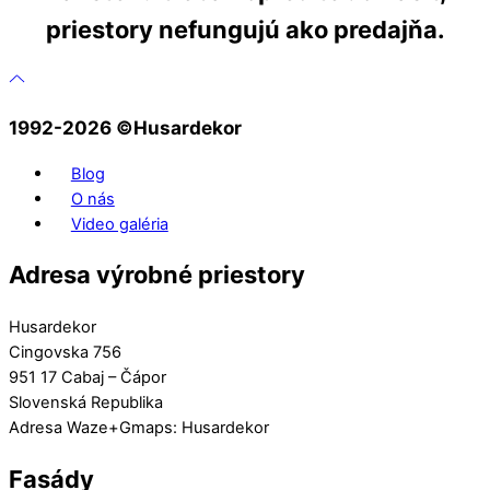
priestory nefungujú ako predajňa.
1992-2026 ©️Husardekor
Blog
O nás
Video galéria
Adresa výrobné priestory
Husardekor
Cingovska 756
951 17 Cabaj – Čápor
Slovenská Republika
Adresa Waze+Gmaps: Husardekor
Fasády