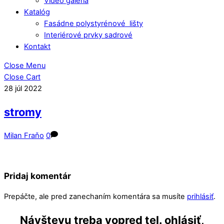
Video galéria
Katalóg
Fasádne polystyrénové lišty
Interiérové prvky sadrové
Kontakt
Close Menu
Close Cart
28
júl
2022
stromy
Milan Fraňo
0
Pridaj komentár
Prepáčte, ale pred zanechaním komentára sa musíte
prihlásiť
.
Návštevu treba vopred tel. ohlásiť,