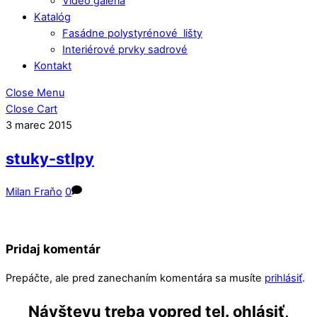
Video galéria
Katalóg
Fasádne polystyrénové lišty
Interiérové prvky sadrové
Kontakt
Close Menu
Close Cart
3
marec
2015
stuky-stlpy
Milan Fraňo
0
Pridaj komentár
Prepáčte, ale pred zanechaním komentára sa musíte
prihlásiť
.
Návštevu treba vopred tel. ohlásiť,