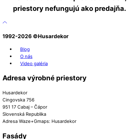
priestory nefungujú ako predajňa.
1992-2026 ©️Husardekor
Blog
O nás
Video galéria
Adresa výrobné priestory
Husardekor
Cingovska 756
951 17 Cabaj – Čápor
Slovenská Republika
Adresa Waze+Gmaps: Husardekor
Fasády