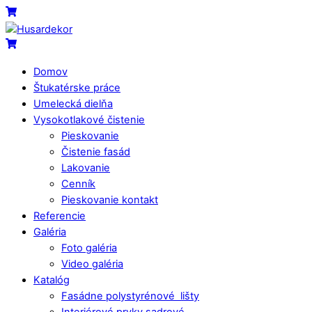
Skip
Menu
Cart
to
content
Cart
Domov
Štukatérske práce
Umelecká dielňa
Vysokotlakové čistenie
Pieskovanie
Čistenie fasád
Lakovanie
Cenník
Pieskovanie kontakt
Referencie
Galéria
Foto galéria
Video galéria
Katalóg
Fasádne polystyrénové lišty
Interiérové prvky sadrové