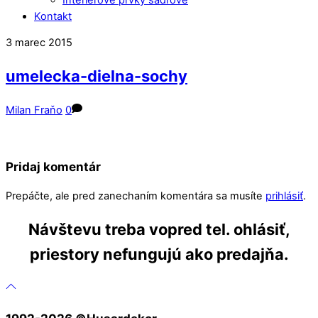
Kontakt
Close
Close
3
marec
2015
Menu
Cart
umelecka-dielna-sochy
Milan Fraňo
0
Pridaj komentár
Prepáčte, ale pred zanechaním komentára sa musíte
prihlásiť
.
Návštevu treba vopred tel. ohlásiť,
priestory nefungujú ako predajňa.