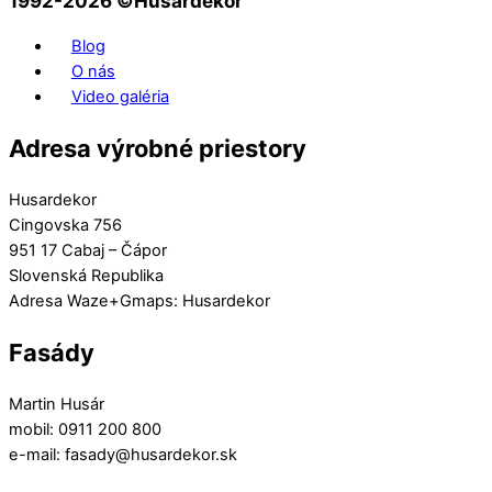
1992-2026 ©️Husardekor
Blog
O nás
Video galéria
Adresa výrobné priestory
Husardekor
Cingovska 756
951 17 Cabaj – Čápor
Slovenská Republika
Adresa Waze+Gmaps: Husardekor
Fasády
Martin Husár
mobil: 0911 200 800
e-mail: fasady@husardekor.sk