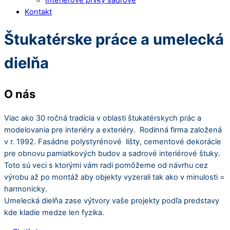
Kontakt
Close
Close
Štukatérske práce a umelecká
Menu
Cart
dielňa
O nás
Viac ako 30 ročná tradícia v oblasti štukatérskych prác a
modelovania pre interiéry a exteriéry. Rodinná firma založená
v r. 1992. Fasádne polystyrénové lišty, cementové dekorácie
pre obnovu pamiatkových budov a sadrové interiérové štuky.
Toto sú veci s ktorými vám radi pomôžeme od návrhu cez
výrobu až po montáž aby objekty vyzerali tak ako v minulosti =
harmonicky.
Umelecká dielňa zase výtvory vaše projekty podľa predstavy
kde kladie medze len fyzika.