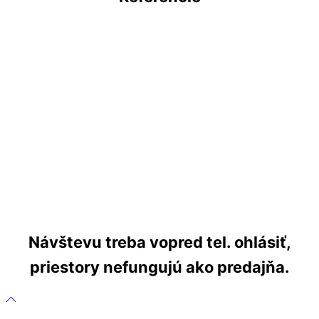
Rodinný dom pri Nitre
Oddychová zóna UKF
Aquapark Tatralandia – Tropical paradise
Rodinný dom – štuková výzdoba
Chateau Appony – kompletná rekonštrukcia
kaštieľa v Oponiciach
Fasádne lišty- rodinný dom
Návštevu treba vopred tel. ohlásiť,
priestory nefungujú ako predajňa.