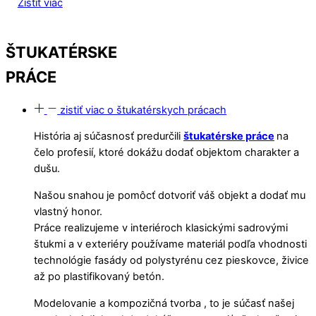
Zistiť viac
ŠTUKATÉRSKE
PRÁCE
zistiť viac o štukatérskych prácach
História aj súčasnosť predurčili
štukatérske práce
na
čelo profesií, ktoré dokážu dodať objektom charakter a
dušu.
Našou snahou je pomôcť dotvoriť váš objekt a dodať mu
vlastný honor.
Práce realizujeme v interiéroch klasickými sadrovými
štukmi a v exteriéry používame materiál podľa vhodnosti
technológie fasády od polystyrénu cez pieskovce, živice
až po plastifikovaný betón.
Modelovanie a kompozičná tvorba , to je súčasť našej