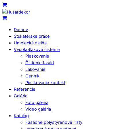
Skip
Menu
Cart
to
content
Cart
Domov
Štukatérske práce
Umelecká dielňa
Vysokotlakové čistenie
Pieskovanie
Čistenie fasád
Lakovanie
Cenník
Pieskovanie kontakt
Referencie
Galéria
Foto galéria
Video galéria
Katalóg
Fasádne polystyrénové lišty
Interiérové prvky sadrové