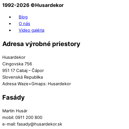
1992-2026 ©️Husardekor
Blog
O nás
Video galéria
Adresa výrobné priestory
Husardekor
Cingovska 756
951 17 Cabaj – Čápor
Slovenská Republika
Adresa Waze+Gmaps: Husardekor
Fasády
Martin Husár
mobil: 0911 200 800
e-mail: fasady@husardekor.sk