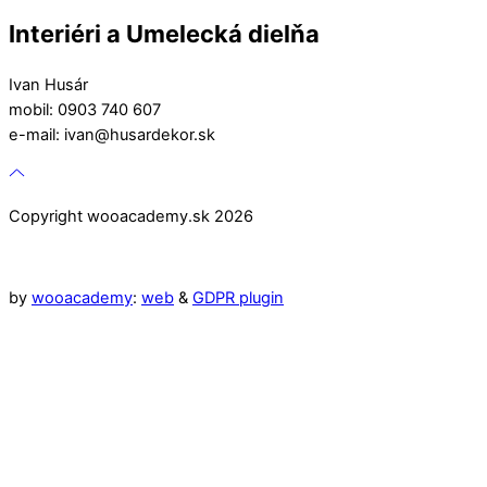
Interiéri a Umelecká dielňa
Ivan Husár
mobil: 0903 740 607
e-mail: ivan@husardekor.sk
Copyright wooacademy.sk 2026
by
wooacademy
:
web
&
GDPR plugin