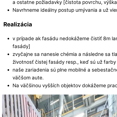
a ostatne požiadavky [čistota povrchu, výška
Navrhneme ideálny postup umývania a už viem
Realizácia
v prípade ak fasádu nedokážeme čistiť 8m la
fasády]
zvyčajne sa nanesie chémia a následne sa tl
životnosť čistej fasády resp., keď sú už far
naše zariadenia sú plne mobilné a sebestačn
väčšom aute.
Na väčšinou vyšších objektov dokážeme prac