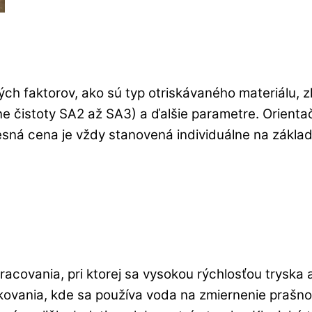
erých faktorov, ako sú typ otriskávaného materiálu, 
e čistoty SA2 až SA3) a ďalšie parametre. Orienta
esná cena je vždy stanovená individuálne na zákla
covania, pri ktorej sa vysokou rýchlosťou tryska a
eskovania, kde sa používa voda na zmiernenie prašno