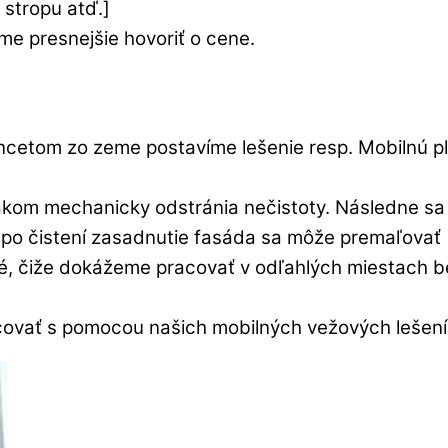
 stropu atď.]
e presnejšie hovoriť o cene.
ncetom zo zeme postavíme lešenie resp. Mobilnú p
akom mechanicky odstránia nečistoty. Následne sa 
by po čistení zasadnutie fasáda sa môže premaľovať
é, čiže dokážeme pracovať v odľahlých miestach b
ovať s pomocou našich mobilných vežových lešení