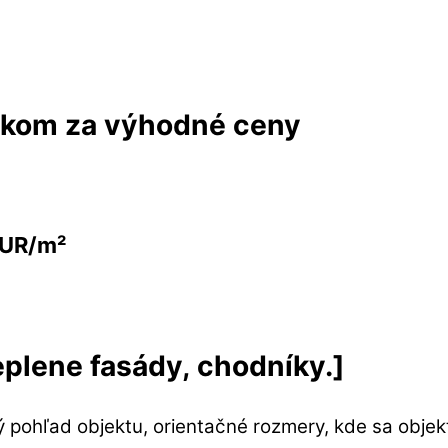
eskom za výhodné ceny
EUR/m²
eplene fasády, chodníky.]
vý pohľad objektu, orientačné rozmery, kde sa obj