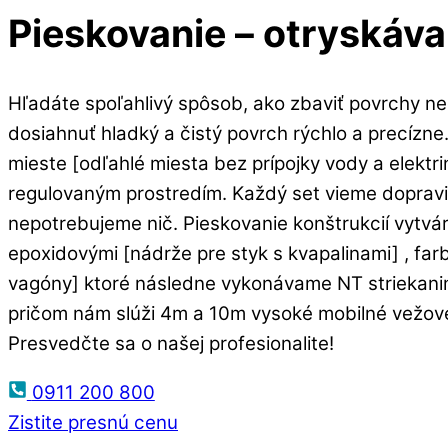
Pieskovanie – otryskáv
Hľadáte spoľahlivý spôsob, ako zbaviť povrchy ne
dosiahnuť hladký a čistý povrch rýchlo a precízn
mieste [odľahlé miesta bez prípojky vody a elekt
regulovaným prostredím. Každý set vieme dopravi
nepotrebujeme nič. Pieskovanie konštrukcií vytvár
epoxidovými [nádrže pre styk s kvapalinami] , fa
vagóny] ktoré následne vykonávame NT striekanim.
pričom nám slúži 4m a 10m vysoké mobilné vežové 
Presvedčte sa o našej profesionalite!
0911 200 800
Zistite presnú cenu