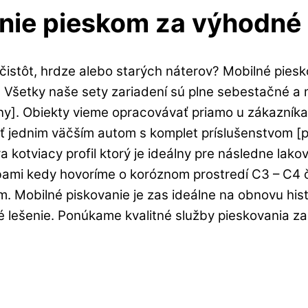
anie pieskom za výhodné
čistôt, hrdze alebo starých náterov? Mobilné piesk
e. Všetky naše sety zariadení sú plne sebestačné a
riny]. Obiekty vieme opracovávať priamo u zákazník
ť jednim väčším autom s komplet príslušenstvom [
a kotviacy profil ktorý je ideálny pre následne lak
rbami kedy hovoríme o koróznom prostredí C3 – C4 
 Mobilné piskovanie je zas ideálne na obnovu hist
lešenie. Ponúkame kvalitné služby pieskovania za 