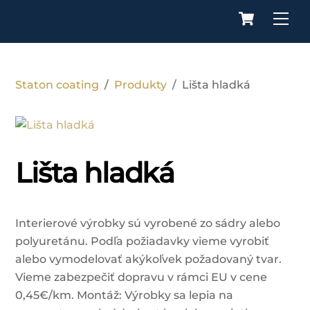
Cart
Skip
Me
to
content
Staton coating
/
Produkty
/
Lišta hladká
Lišta hladká
Interierové výrobky sú vyrobené zo sádry alebo
polyuretánu. Podľa požiadavky vieme vyrobiť
alebo vymodelovať akýkoľvek požadovaný tvar.
Vieme zabezpečiť dopravu v rámci EU v cene
0,45€/km. Montáž: Výrobky sa lepia na