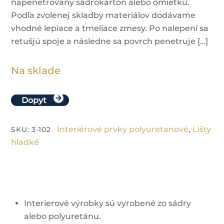
napenetrovaný sádrokartón alebo omietku.
Podľa zvolenej skladby materiálov dodávame
vhodné lepiace a tmeliace zmesy. Po nalepení sa
retušjú spoje a následne sa povrch penetruje […]
Na sklade
Dopyt
Interiérové prvky polyuretanové
Lišty
SKU
:
3-102
,
hladké
Interierové výrobky sú vyrobené zo sádry
alebo polyuretánu.