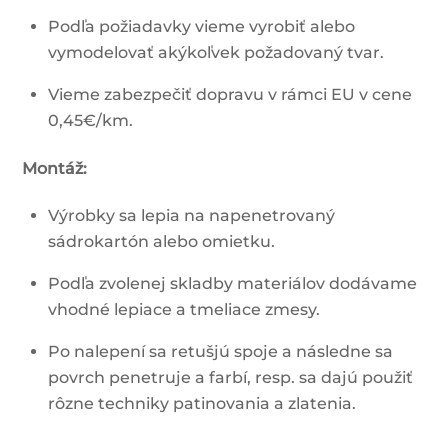
Podľa požiadavky vieme vyrobiť alebo
vymodelovať akýkoľvek požadovaný tvar.
Vieme zabezpečiť dopravu v rámci EU v cene
0,45€/km.
Montáž:
Výrobky sa lepia na napenetrovaný
sádrokartón alebo omietku.
Podľa zvolenej skladby materiálov dodávame
vhodné lepiace a tmeliace zmesy.
Po nalepení sa retušjú spoje a následne sa
povrch penetruje a farbí, resp. sa dajú použiť
rôzne techniky patinovania a zlatenia.