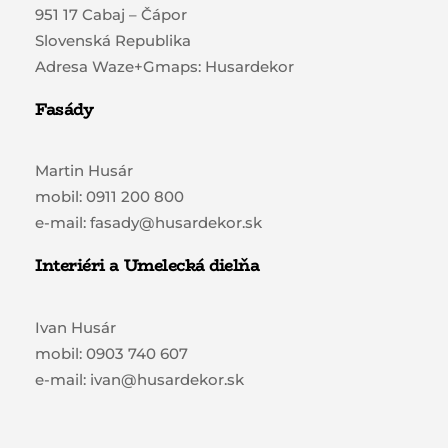
951 17 Cabaj – Čápor
Slovenská Republika
Adresa Waze+Gmaps: Husardekor
Fasády
Martin Husár
mobil: 0911 200 800
e-mail: fasady@husardekor.sk
Interiéri a Umelecká dielňa
Ivan Husár
mobil: 0903 740 607
e-mail: ivan@husardekor.sk