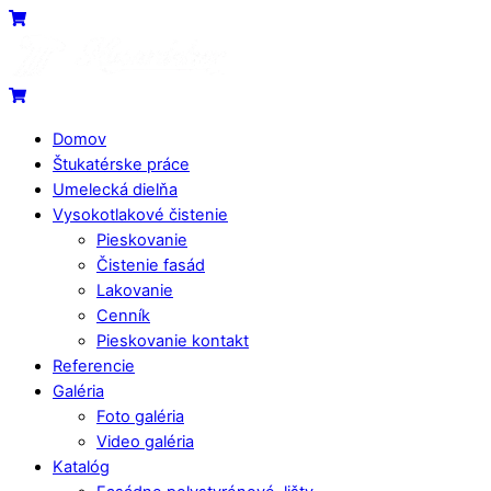
Skip
Menu
Cart
to
content
Cart
Domov
Štukatérske práce
Umelecká dielňa
Vysokotlakové čistenie
Pieskovanie
Čistenie fasád
Lakovanie
Cenník
Pieskovanie kontakt
Referencie
Galéria
Foto galéria
Video galéria
Katalóg