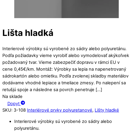
Lišta hladká
Interierové výrobky sú vyrobené zo sádry alebo polyuretánu.
Podľa požiadavky vieme vyrobiť alebo vymodelovať akýkoľvek
požadovaný tvar. Vieme zabezpečiť dopravu v rámci EU v
cene 0,45€/km. Montáž: Výrobky sa lepia na napenetrovaný
sádrokartón alebo omietku. Podľa zvolenej skladby materiálov
dodávame vhodné lepiace a tmeliace zmesy. Po nalepení sa
retušjú spoje a následne sa povrch penetruje […]
Na sklade
Dopyt
SKU
:
3-108
Interiérové prvky polyuretanové
,
Lišty hladké
Interierové výrobky sú vyrobené zo sádry alebo
polyuretánu.