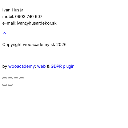
Ivan Husár
mobil: 0903 740 607
e-mail: ivan@husardekor.sk
Copyright wooacademy.sk 2026
by
wooacademy
:
web
&
GDPR plugin