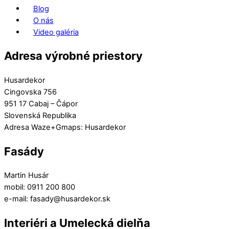
Blog
O nás
Video galéria
Adresa výrobné priestory
Husardekor
Cingovska 756
951 17 Cabaj – Čápor
Slovenská Republika
Adresa Waze+Gmaps: Husardekor
Fasády
Martin Husár
mobil: 0911 200 800
e-mail: fasady@husardekor.sk
Interiéri a Umelecká dielňa