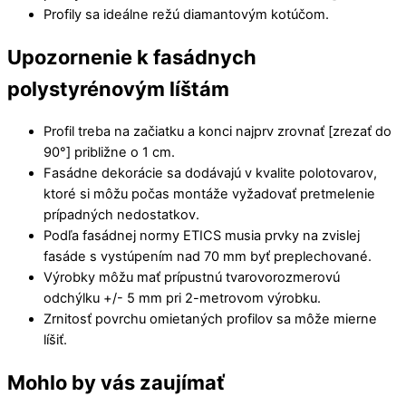
Profily sa ideálne režú diamantovým kotúčom.
Upozornenie k fasádnych
polystyrénovým líštám
Profil treba na začiatku a konci najprv zrovnať [zrezať do
90°] približne o 1 cm.
Fasádne dekorácie sa dodávajú v kvalite polotovarov,
ktoré si môžu počas montáže vyžadovať pretmelenie
prípadných nedostatkov.
Podľa fasádnej normy ETICS musia prvky na zvislej
fasáde s vystúpením nad 70 mm byť preplechované.
Výrobky môžu mať prípustnú tvarovorozmerovú
odchýlku +/- 5 mm pri 2-metrovom výrobku.
Zrnitosť povrchu omietaných profilov sa môže mierne
líšiť.
Mohlo by vás zaujímať