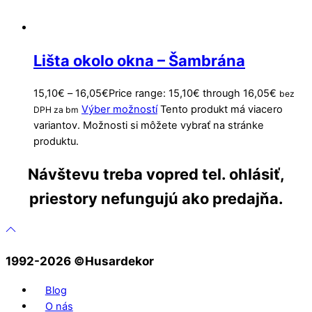
Lišta okolo okna – Šambrána
15,10
€
–
16,05
€
Price range: 15,10€ through 16,05€
bez
Výber možností
Tento produkt má viacero
DPH za bm
variantov. Možnosti si môžete vybrať na stránke
produktu.
Návštevu treba vopred tel. ohlásiť,
priestory nefungujú ako predajňa.
1992-2026 ©️Husardekor
Blog
O nás