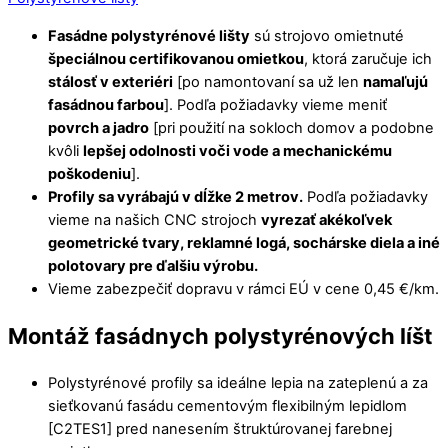
Fasádne polystyrénové lišty
sú strojovo omietnuté
špeciálnou certifikovanou omietkou
, ktorá zaručuje ich
stálosť v exteriéri
[po namontovaní sa už len
namaľujú
fasádnou farbou
]. Podľa požiadavky vieme meniť
povrch a jadro
[pri použití na sokloch domov a podobne
kvôli
lepšej odolnosti voči vode a mechanickému
poškodeniu
].
Profily sa vyrábajú v dĺžke 2 metrov.
Podľa požiadavky
vieme na našich CNC strojoch
vyrezať akékoľvek
geometrické tvary, reklamné logá, sochárske diela a iné
polotovary pre ďalšiu výrobu.
Vieme zabezpečiť dopravu v rámci EÚ v cene 0,45 €/km.
Montáž fasádnych polystyrénových líšt
Polystyrénové profily sa ideálne lepia na zateplenú a za
sieťkovanú fasádu cementovým flexibilným lepidlom
[C2TES1] pred nanesením štruktúrovanej farebnej