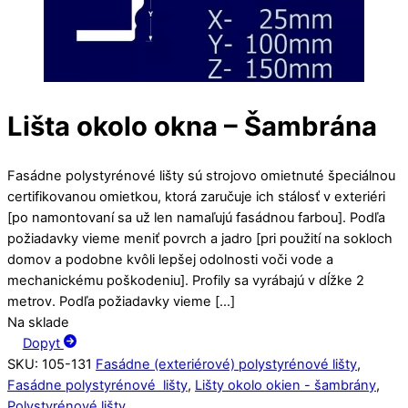
Lišta okolo okna – Šambrána
Fasádne polystyrénové lišty sú strojovo omietnuté špeciálnou
certifikovanou omietkou, ktorá zaručuje ich stálosť v exteriéri
[po namontovaní sa už len namaľujú fasádnou farbou]. Podľa
požiadavky vieme meniť povrch a jadro [pri použití na sokloch
domov a podobne kvôli lepšej odolnosti voči vode a
mechanickému poškodeniu]. Profily sa vyrábajú v dĺžke 2
metrov. Podľa požiadavky vieme […]
Na sklade
Dopyt
SKU
:
105-131
Fasádne (exteriérové) polystyrénové lišty
,
Fasádne polystyrénové lišty
,
Lišty okolo okien - šambrány
,
Polystyrénové lišty