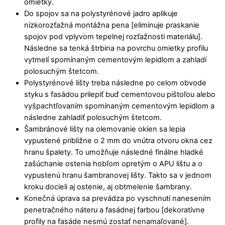
omietky.
Do spojov sa na polystyrénové jadro aplikuje
nízkorozťažná montážna pena [eliminuje praskanie
spojov pod vplyvom tepelnej rozťažnosti materiálu].
Následne sa tenká štrbina na povrchu omietky profilu
vytmelí spomínaným cementovým lepidlom a zahladí
polosuchým štetcom.
Polystyrénové lišty treba následne po celom obvode
styku s fasádou prilepiť buď cementovou pištoľou alebo
vyšpachtľovaním spomínaným cementovým lepidlom a
následne zahladiť polosuchým štetcom.
Šambránové lišty na olemovanie okien sa lepia
vypustené približne o 2 mm do vnútra otvoru okna cez
hranu špalety. To umožňuje následné finálne hladké
zašúchanie ostenia hobľom opretým o APU lištu a o
vypustenú hranu šambranovej lišty. Takto sa v jednom
kroku docieli aj ostenie, aj obtmelenie šambrany.
Konečná úprava sa prevádza po vyschnutí nanesením
penetračného náteru a fasádnej farbou [dekoratívne
profily na fasáde nesmú zostať nenamaľované].