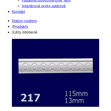
Fasádne polystyrénové lišty
Interiérové prvky sadrové
Kontakt
Close
Close
Staton coating
Menu
Cart
/
Produkty
/
Lišty zdobené