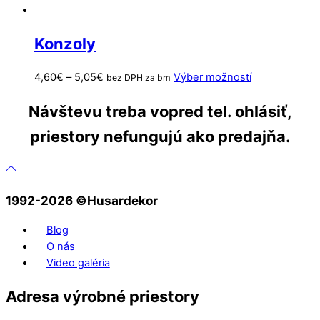
Konzoly
Price
Tento
4,60
€
–
5,05
€
Výber možností
bez DPH za bm
range:
produkt
Návštevu treba vopred tel. ohlásiť,
4,60€
má
through
viacero
priestory nefungujú ako predajňa.
5,05€
variantov.
Možnosti
si
môžete
1992-2026 ©️Husardekor
vybrať
na
Blog
stránke
O nás
produktu.
Video galéria
Adresa výrobné priestory