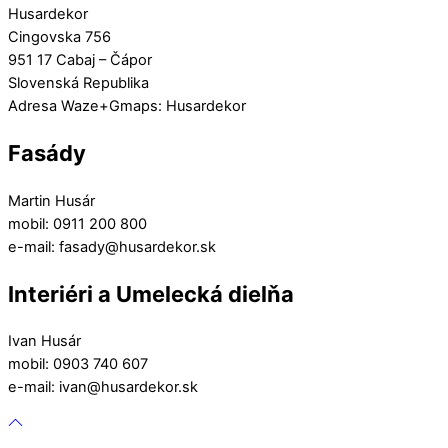
Husardekor
Cingovska 756
951 17 Cabaj – Čápor
Slovenská Republika
Adresa Waze+Gmaps: Husardekor
Fasády
Martin Husár
mobil: 0911 200 800
e-mail: fasady@husardekor.sk
Interiéri a Umelecká dielňa
Ivan Husár
mobil: 0903 740 607
e-mail: ivan@husardekor.sk