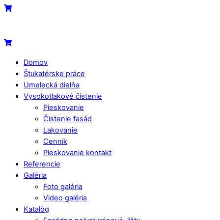
Skip
Menu
Cart
to
content
Cart
Domov
Štukatérske práce
Umelecká dielňa
Vysokotlakové čistenie
Pieskovanie
Čistenie fasád
Lakovanie
Cenník
Pieskovanie kontakt
Referencie
Galéria
Foto galéria
Video galéria
Katalóg