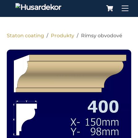
Cart
Skip
Me
to
content
Staton coating
/
Produkty
/
Rímsy obvodové