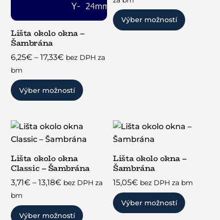
8,08€
Tento
Výber možností
through
produkt
Lišta okolo okna –
12,68€
má
Šambrána
viacero
Price
6,25
€
–
17,33
€
bez DPH za
varianto
range:
bm
Možnost
6,25€
Tento
Výber možností
si
through
produkt
môžete
17,33€
má
vybrať
viacero
na
variantov.
stránke
Možnosti
produkt
Lišta okolo okna
Lišta okolo okna –
si
Classic – Šambrána
Šambrána
môžete
Price
3,71
€
–
13,18
€
15,05
€
bez DPH za
bez DPH za bm
vybrať
range:
bm
Tento
na
Výber možností
3,71€
Tento
produkt
stránke
Výber možností