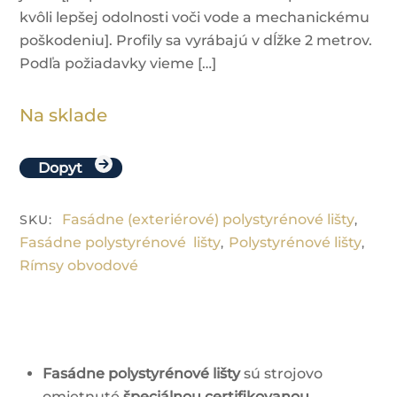
kvôli lepšej odolnosti voči vode a mechanickému
poškodeniu]. Profily sa vyrábajú v dĺžke 2 metrov.
Podľa požiadavky vieme […]
Na sklade
Dopyt
Fasádne (exteriérové) polystyrénové lišty
SKU
:
,
Fasádne polystyrénové lišty
Polystyrénové lišty
,
,
Rímsy obvodové
Fasádne polystyrénové lišty
sú strojovo
omietnuté
špeciálnou certifikovanou