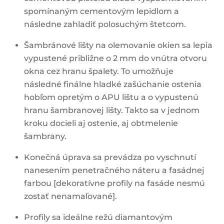
spomínaným cementovým lepidlom a
následne zahladiť polosuchým štetcom.
Šambránové lišty na olemovanie okien sa lepia
vypustené približne o 2 mm do vnútra otvoru
okna cez hranu špalety. To umožňuje
následné finálne hladké zašúchanie ostenia
hobľom opretým o APU lištu a o vypustenú
hranu šambranovej lišty. Takto sa v jednom
kroku docieli aj ostenie, aj obtmelenie
šambrany.
Konečná úprava sa prevádza po vyschnutí
nanesením penetračného náteru a fasádnej
farbou [dekoratívne profily na fasáde nesmú
zostať nenamaľované].
Profily sa ideálne režú diamantovým