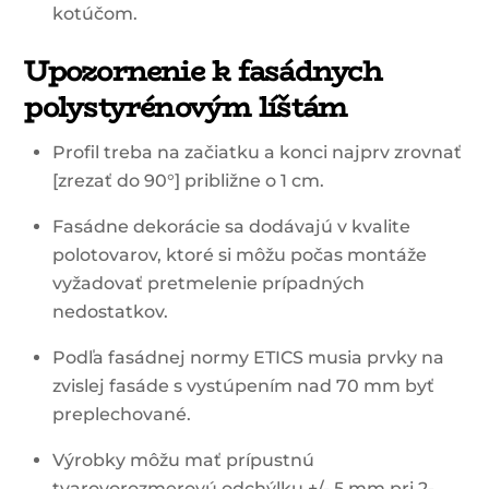
kotúčom.
Upozornenie k fasádnych
polystyrénovým líštám
Profil treba na začiatku a konci najprv zrovnať
[zrezať do 90°] približne o 1 cm.
Fasádne dekorácie sa dodávajú v kvalite
polotovarov, ktoré si môžu počas montáže
vyžadovať pretmelenie prípadných
nedostatkov.
Podľa fasádnej normy ETICS musia prvky na
zvislej fasáde s vystúpením nad 70 mm byť
preplechované.
Výrobky môžu mať prípustnú
tvarovorozmerovú odchýlku +/- 5 mm pri 2-