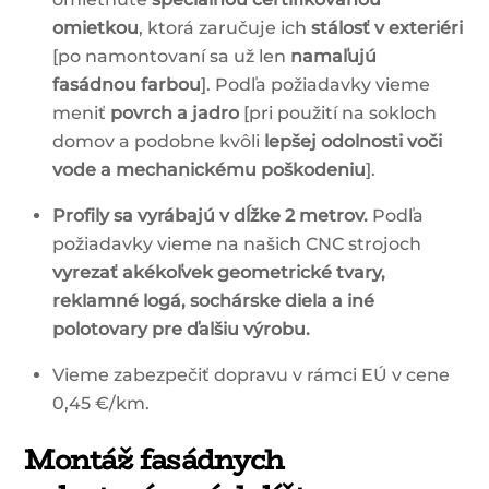
omietkou
, ktorá zaručuje ich
stálosť v exteriéri
[po namontovaní sa už len
namaľujú
fasádnou farbou
]. Podľa požiadavky vieme
meniť
povrch a jadro
[pri použití na sokloch
domov a podobne kvôli
lepšej odolnosti voči
vode a mechanickému poškodeniu
].
Profily sa vyrábajú v dĺžke 2 metrov.
Podľa
požiadavky vieme na našich CNC strojoch
vyrezať akékoľvek geometrické tvary,
reklamné logá, sochárske diela a iné
polotovary pre ďalšiu výrobu.
Vieme zabezpečiť dopravu v rámci EÚ v cene
0,45 €/km.
Montáž fasádnych