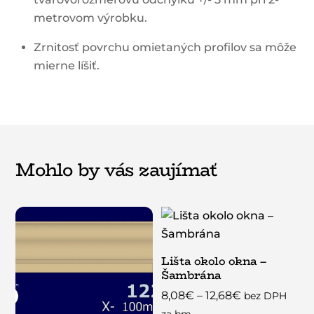
metrovom výrobku.
Zrnitosť povrchu omietaných profilov sa môže
mierne líšiť.
Mohlo by vás zaujímať
Lišta okolo okna –
Šambrána
Price
8,08
€
–
12,68
€
bez DPH
range:
za bm