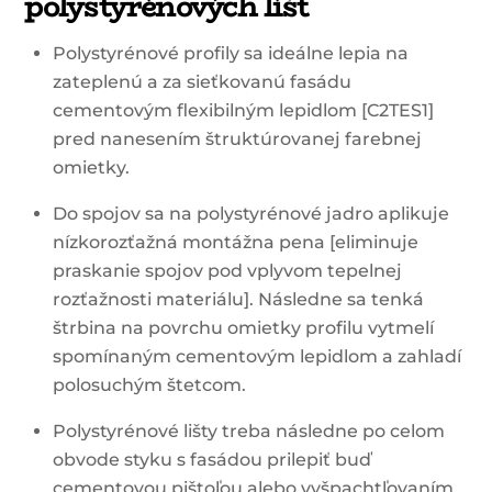
polystyrénových líšt
Polystyrénové profily sa ideálne lepia na
zateplenú a za sieťkovanú fasádu
cementovým flexibilným lepidlom [C2TES1]
pred nanesením štruktúrovanej farebnej
omietky.
Do spojov sa na polystyrénové jadro aplikuje
nízkorozťažná montážna pena [eliminuje
praskanie spojov pod vplyvom tepelnej
rozťažnosti materiálu]. Následne sa tenká
štrbina na povrchu omietky profilu vytmelí
spomínaným cementovým lepidlom a zahladí
polosuchým štetcom.
Polystyrénové lišty treba následne po celom
obvode styku s fasádou prilepiť buď
cementovou pištoľou alebo vyšpachtľovaním