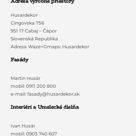
Adresa výrobné priestory
Husardekor
Cingovska 756
951 17 Cabaj – Čápor
Slovenská Republika
Adresa Waze+Gmaps: Husardekor
Fasády
Martin Husár
mobil: 0911 200 800
e-mail: fasady@husardekor.sk
Interiéri a Umelecká dielňa
Ivan Husár
mobil: 0903 740 607