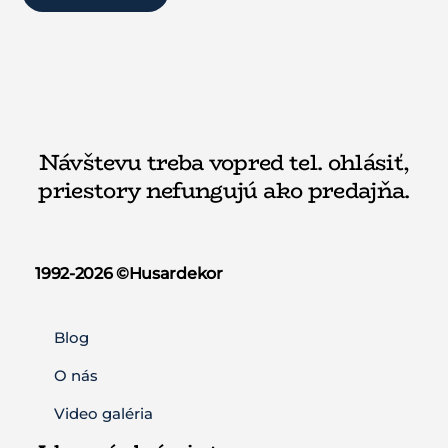
through
produkt
má
produktu.
13,18€
má
viacero
viacero
varianto
variantov.
Možnost
Možnosti
si
si
môžete
Návštevu treba vopred tel. ohlásiť,
môžete
vybrať
priestory nefungujú ako predajňa.
vybrať
na
na
stránke
stránke
produkt
produktu.
1992-2026 ©️Husardekor
Blog
O nás
Video galéria