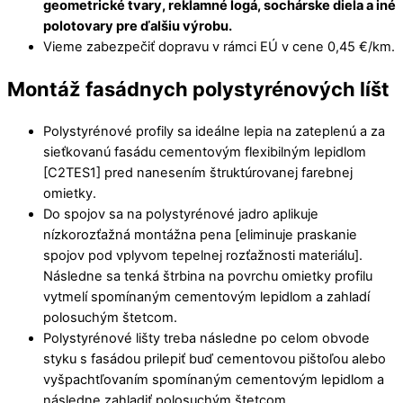
geometrické tvary, reklamné logá, sochárske diela a iné
polotovary pre ďalšiu výrobu.
Vieme zabezpečiť dopravu v rámci EÚ v cene 0,45 €/km.
Montáž fasádnych polystyrénových líšt
Polystyrénové profily sa ideálne lepia na zateplenú a za
sieťkovanú fasádu cementovým flexibilným lepidlom
[C2TES1] pred nanesením štruktúrovanej farebnej
omietky.
Do spojov sa na polystyrénové jadro aplikuje
nízkorozťažná montážna pena [eliminuje praskanie
spojov pod vplyvom tepelnej rozťažnosti materiálu].
Následne sa tenká štrbina na povrchu omietky profilu
vytmelí spomínaným cementovým lepidlom a zahladí
polosuchým štetcom.
Polystyrénové lišty treba následne po celom obvode
styku s fasádou prilepiť buď cementovou pištoľou alebo
vyšpachtľovaním spomínaným cementovým lepidlom a
následne zahladiť polosuchým štetcom.