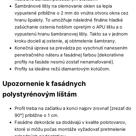
Šambránové lišty na olemovanie okien sa lepia
vypustené približne o 2 mm do vnútra otvoru okna cez
hranu špalety. To umožňuje následné finálne hladké
zašúchanie ostenia hobľom opretým o APU lištu a o
vypustenú hranu šambranovej lišty. Takto sa v jednom
kroku docieli aj ostenie, aj obtmelenie šambrany.
Konečná úprava sa prevádza po vyschnutí nanesením
penetračného náteru a fasádnej farbou [dekoratívne
profily na fasáde nesmú zostať nenamaľované].
Profily sa ideálne režú diamantovým kotúčom.
Upozornenie k fasádnych
polystyrénovým líštám
Profil treba na začiatku a konci najprv zrovnať [zrezať do
90°] približne o 1 cm.
Fasádne dekorácie sa dodávajú v kvalite polotovarov,
ktoré si môžu počas montáže vyžadovať pretmelenie