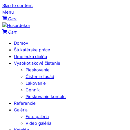
Skip to content
Menu
Cart
Cart
Domov
Štukatérske práce
Umelecká dielňa
Vysokotlakové čistenie
Pieskovanie
Čistenie fasád
Lakovanie
Cenník
Pieskovanie kontakt
Referencie
Galéria
Foto galéria
Video galéria
Katalóg