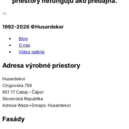
priestory nefungujú ako predajňa.
1992-2026 ©️Husardekor
Blog
O nás
Video galéria
Adresa výrobné priestory
Husardekor
Cingovska 756
951 17 Cabaj – Čápor
Slovenská Republika
Adresa Waze+Gmaps: Husardekor
Fasády