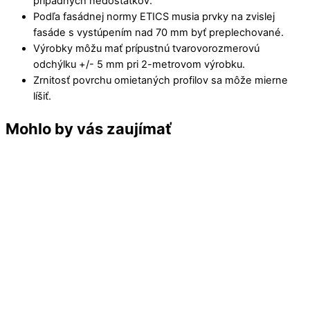
prípadných nedostatkov.
Podľa fasádnej normy ETICS musia prvky na zvislej
fasáde s vystúpením nad 70 mm byť preplechované.
Výrobky môžu mať prípustnú tvarovorozmerovú
odchýlku +/- 5 mm pri 2-metrovom výrobku.
Zrnitosť povrchu omietaných profilov sa môže mierne
líšiť.
Mohlo by vás zaujímať