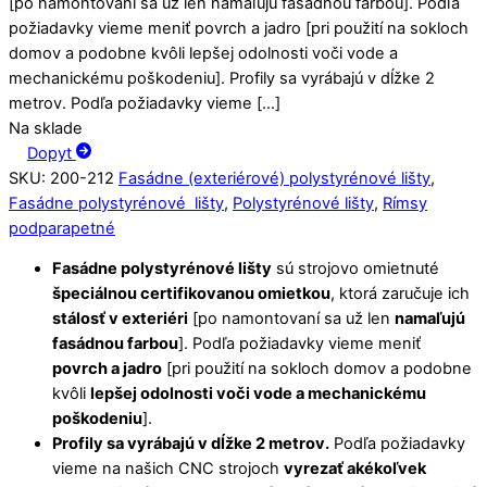
[po namontovaní sa už len namaľujú fasádnou farbou]. Podľa
požiadavky vieme meniť povrch a jadro [pri použití na sokloch
domov a podobne kvôli lepšej odolnosti voči vode a
mechanickému poškodeniu]. Profily sa vyrábajú v dĺžke 2
metrov. Podľa požiadavky vieme […]
Na sklade
Dopyt
SKU
:
200-212
Fasádne (exteriérové) polystyrénové lišty
,
Fasádne polystyrénové lišty
,
Polystyrénové lišty
,
Rímsy
podparapetné
Fasádne polystyrénové lišty
sú strojovo omietnuté
špeciálnou certifikovanou omietkou
, ktorá zaručuje ich
stálosť v exteriéri
[po namontovaní sa už len
namaľujú
fasádnou farbou
]. Podľa požiadavky vieme meniť
povrch a jadro
[pri použití na sokloch domov a podobne
kvôli
lepšej odolnosti voči vode a mechanickému
poškodeniu
].
Profily sa vyrábajú v dĺžke 2 metrov.
Podľa požiadavky
vieme na našich CNC strojoch
vyrezať akékoľvek