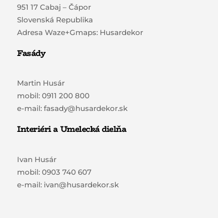
951 17 Cabaj – Čápor
Slovenská Republika
Adresa Waze+Gmaps: Husardekor
Fasády
Martin Husár
mobil: 0911 200 800
e-mail: fasady@husardekor.sk
Interiéri a Umelecká dielňa
Ivan Husár
mobil: 0903 740 607
e-mail: ivan@husardekor.sk