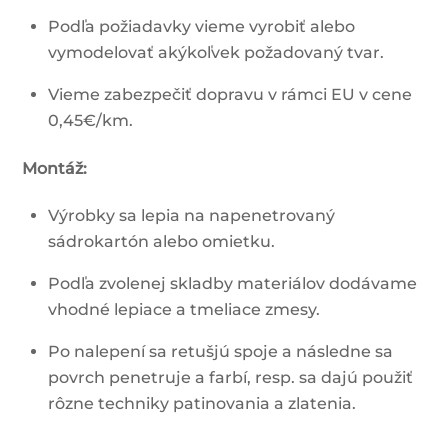
Podľa požiadavky vieme vyrobiť alebo
vymodelovať akýkoľvek požadovaný tvar.
Vieme zabezpečiť dopravu v rámci EU v cene
0,45€/km.
Montáž:
Výrobky sa lepia na napenetrovaný
sádrokartón alebo omietku.
Podľa zvolenej skladby materiálov dodávame
vhodné lepiace a tmeliace zmesy.
Po nalepení sa retušjú spoje a následne sa
povrch penetruje a farbí, resp. sa dajú použiť
rôzne techniky patinovania a zlatenia.