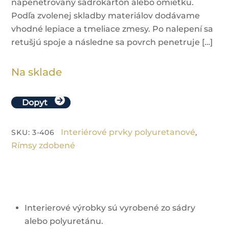
napenetrovaný sádrokartón alebo omietku.
Podľa zvolenej skladby materiálov dodávame
vhodné lepiace a tmeliace zmesy. Po nalepení sa
retušjú spoje a následne sa povrch penetruje […]
Na sklade
Dopyt
Interiérové prvky polyuretanové
SKU
:
3-406
,
Rímsy zdobené
Interierové výrobky sú vyrobené zo sádry
alebo polyuretánu.