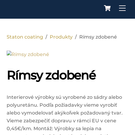
Cart
Skip
Me
to
content
Staton coating
/
Produkty
/
Rímsy zdobené
Rímsy zdobené
Interierové výrobky sú vyrobené zo sádry alebo
polyuretánu. Podľa požiadavky vieme vyrobiť
alebo vymodelovať akýkoľvek požadovaný tvar.
Vieme zabezpečiť dopravu v rámci EU v cene
0,45€/km. Montáž: Výrobky sa lepia na