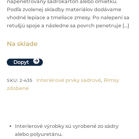
napenetrovaný sádrokartón alebo omietku.
Podľa zvolenej skladby materiálov dodávame
vhodné lepiace a tmeliace zmesy. Po nalepení sa
retušjú spoje a následne sa povrch penetruje […]
Na sklade
Dopyt
Interiérové prvky sadrové
Rímsy
SKU
:
2-435
,
zdobené
Interierové výrobky sú vyrobené zo sádry
alebo polyuretánu.