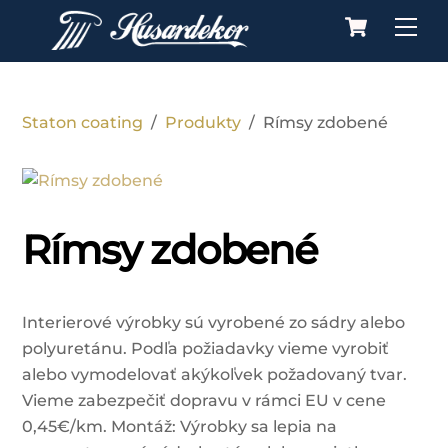
Cart
Skip
Me
to
content
Staton coating
/
Produkty
/
Rímsy zdobené
Rímsy zdobené
Interierové výrobky sú vyrobené zo sádry alebo
polyuretánu. Podľa požiadavky vieme vyrobiť
alebo vymodelovať akýkoľvek požadovaný tvar.
Vieme zabezpečiť dopravu v rámci EU v cene
0,45€/km. Montáž: Výrobky sa lepia na