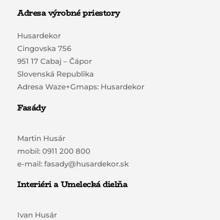
Adresa výrobné priestory
Husardekor
Cingovska 756
951 17 Cabaj – Čápor
Slovenská Republika
Adresa Waze+Gmaps: Husardekor
Fasády
Martin Husár
mobil: 0911 200 800
e-mail: fasady@husardekor.sk
Interiéri a Umelecká dielňa
Ivan Husár