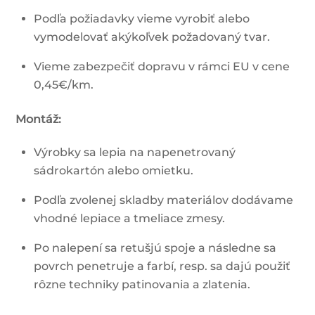
Podľa požiadavky vieme vyrobiť alebo
vymodelovať akýkoľvek požadovaný tvar.
Vieme zabezpečiť dopravu v rámci EU v cene
0,45€/km.
Montáž:
Výrobky sa lepia na napenetrovaný
sádrokartón alebo omietku.
Podľa zvolenej skladby materiálov dodávame
vhodné lepiace a tmeliace zmesy.
Po nalepení sa retušjú spoje a následne sa
povrch penetruje a farbí, resp. sa dajú použiť
rôzne techniky patinovania a zlatenia.