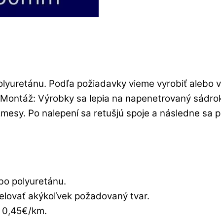
polyuretánu. Podľa požiadavky vieme vyrobiť alebo
Montáž: Výrobky sa lepia na napenetrovaný sádrok
esy. Po nalepení sa retušjú spoje a následne sa p
bo polyuretánu.
elovať akýkoľvek požadovaný tvar.
 0,45€/km.