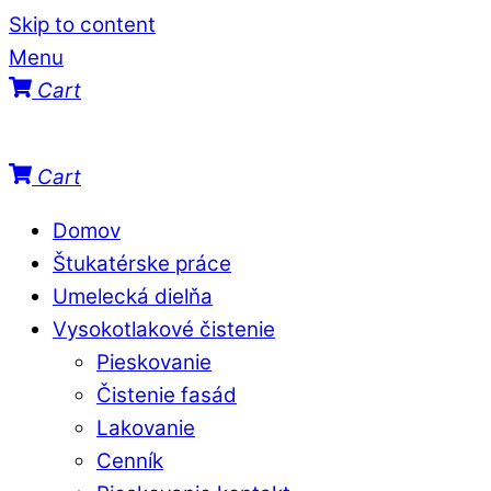
Skip to content
Menu
Cart
Cart
Domov
Štukatérske práce
Umelecká dielňa
Vysokotlakové čistenie
Pieskovanie
Čistenie fasád
Lakovanie
Cenník