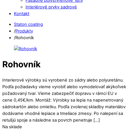
Fasádne polystyrénové lišty
Interiérové prvky sadrové
Kontakt
Close
Close
Staton coating
Menu
Cart
/
Produkty
/
Rohovník
Rohovník
Interierové výrobky sú vyrobené zo sádry alebo polyuretánu.
Podľa požiadavky vieme vyrobiť alebo vymodelovať akýkoľvek
požadovaný tvar. Vieme zabezpečiť dopravu v rámci EU v
cene 0,45€/km. Montáž: Výrobky sa lepia na napenetrovaný
sádrokartón alebo omietku. Podľa zvolenej skladby materiálov
dodávame vhodné lepiace a tmeliace zmesy. Po nalepení sa
retušjú spoje a následne sa povrch penetruje […]
Na sklade