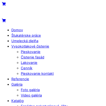
Skip
Menu
Cart
to
content
Cart
Domov
Štukatérske práce
Umelecká dielňa
Vysokotlakové čistenie
Pieskovanie
Čistenie fasád
Lakovanie
Cenník
Pieskovanie kontakt
Referencie
Galéria
Foto galéria
Video galéria
Katalóg