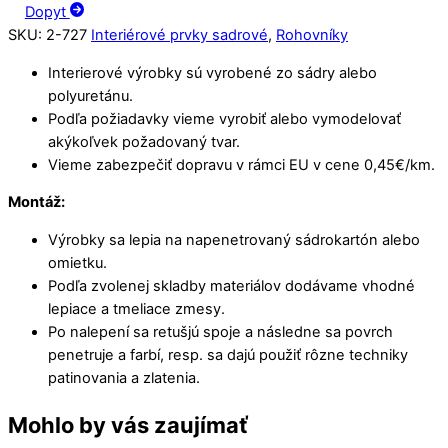
Dopyt
SKU
:
2-727
Interiérové prvky sadrové
,
Rohovníky
Interierové výrobky sú vyrobené zo sádry alebo
polyuretánu.
Podľa požiadavky vieme vyrobiť alebo vymodelovať
akýkoľvek požadovaný tvar.
Vieme zabezpečiť dopravu v rámci EU v cene 0,45€/km.
Montáž:
Výrobky sa lepia na napenetrovaný sádrokartón alebo
omietku.
Podľa zvolenej skladby materiálov dodávame vhodné
lepiace a tmeliace zmesy.
Po nalepení sa retušjú spoje a následne sa povrch
penetruje a farbí, resp. sa dajú použiť rôzne techniky
patinovania a zlatenia.
Mohlo by vás zaujímať