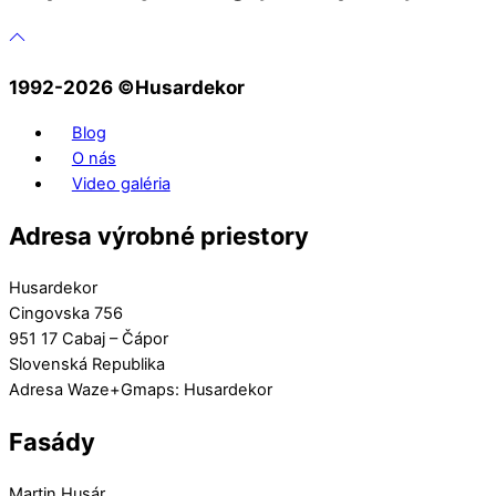
1992-2026 ©️Husardekor
Blog
O nás
Video galéria
Adresa výrobné priestory
Husardekor
Cingovska 756
951 17 Cabaj – Čápor
Slovenská Republika
Adresa Waze+Gmaps: Husardekor
Fasády
Martin Husár