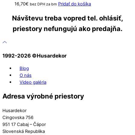
16,70
€
Pridať do košíka
bez DPH za bm
Návštevu treba vopred tel. ohlásiť,
priestory nefungujú ako predajňa.
1992-2026 ©️Husardekor
Blog
O nás
Video galéria
Adresa výrobné priestory
Husardekor
Cingovska 756
951 17 Cabaj – Čápor
Slovenská Republika