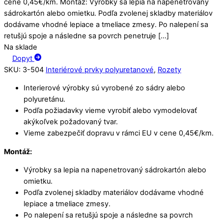
cene 0,45€/km. Montáž: Výrobky sa lepia na napenetrovaný
sádrokartón alebo omietku. Podľa zvolenej skladby materiálov
dodávame vhodné lepiace a tmeliace zmesy. Po nalepení sa
retušjú spoje a následne sa povrch penetruje […]
Na sklade
Dopyt
SKU
:
3-504
Interiérové prvky polyuretanové
,
Rozety
Interierové výrobky sú vyrobené zo sádry alebo
polyuretánu.
Podľa požiadavky vieme vyrobiť alebo vymodelovať
akýkoľvek požadovaný tvar.
Vieme zabezpečiť dopravu v rámci EU v cene 0,45€/km.
Montáž:
Výrobky sa lepia na napenetrovaný sádrokartón alebo
omietku.
Podľa zvolenej skladby materiálov dodávame vhodné
lepiace a tmeliace zmesy.
Po nalepení sa retušjú spoje a následne sa povrch