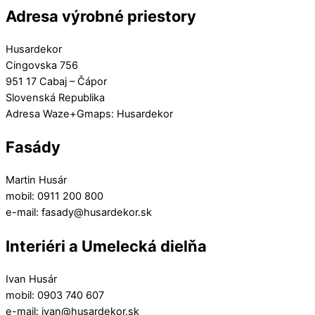
Adresa výrobné priestory
Husardekor
Cingovska 756
951 17 Cabaj – Čápor
Slovenská Republika
Adresa Waze+Gmaps: Husardekor
Fasády
Martin Husár
mobil: 0911 200 800
e-mail: fasady@husardekor.sk
Interiéri a Umelecká dielňa
Ivan Husár
mobil: 0903 740 607
e-mail: ivan@husardekor.sk