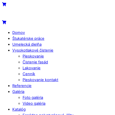
Skip
Menu
Cart
to
content
Cart
Domov
Štukatérske práce
Umelecká dielňa
Vysokotlakové čistenie
Pieskovanie
Čistenie fasád
Lakovanie
Cenník
Pieskovanie kontakt
Referencie
Galéria
Foto galéria
Video galéria
Katalóg