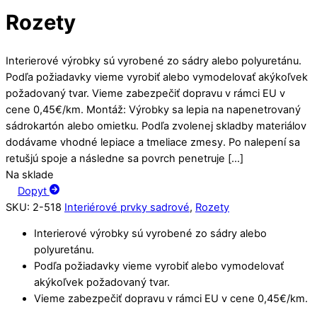
Rozety
Interierové výrobky sú vyrobené zo sádry alebo polyuretánu.
Podľa požiadavky vieme vyrobiť alebo vymodelovať akýkoľvek
požadovaný tvar. Vieme zabezpečiť dopravu v rámci EU v
cene 0,45€/km. Montáž: Výrobky sa lepia na napenetrovaný
sádrokartón alebo omietku. Podľa zvolenej skladby materiálov
dodávame vhodné lepiace a tmeliace zmesy. Po nalepení sa
retušjú spoje a následne sa povrch penetruje […]
Na sklade
Dopyt
SKU
:
2-518
Interiérové prvky sadrové
,
Rozety
Interierové výrobky sú vyrobené zo sádry alebo
polyuretánu.
Podľa požiadavky vieme vyrobiť alebo vymodelovať
akýkoľvek požadovaný tvar.
Vieme zabezpečiť dopravu v rámci EU v cene 0,45€/km.