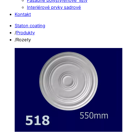
Fasádne polystyrénové lišty
Interiérové prvky sadrové
Kontakt
Close
Close
Staton coating
Menu
Cart
/
Produkty
/
Rozety