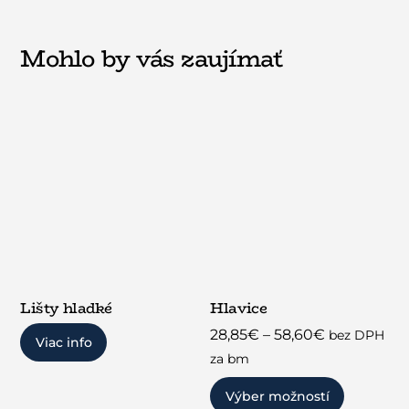
Mohlo by vás zaujímať
Lišty hladké
Hlavice
Price
28,85
€
–
58,60
€
bez DPH
Viac info
range:
za bm
28,85€
Tento
Výber možností
through