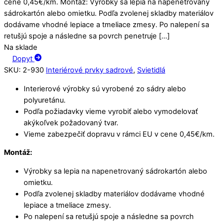
cene 0,45€/km. Montáž: Výrobky sa lepia na napenetrovaný
sádrokartón alebo omietku. Podľa zvolenej skladby materiálov
dodávame vhodné lepiace a tmeliace zmesy. Po nalepení sa
retušjú spoje a následne sa povrch penetruje […]
Na sklade
Dopyt
SKU
:
2-930
Interiérové prvky sadrové
,
Svietidlá
Interierové výrobky sú vyrobené zo sádry alebo
polyuretánu.
Podľa požiadavky vieme vyrobiť alebo vymodelovať
akýkoľvek požadovaný tvar.
Vieme zabezpečiť dopravu v rámci EU v cene 0,45€/km.
Montáž:
Výrobky sa lepia na napenetrovaný sádrokartón alebo
omietku.
Podľa zvolenej skladby materiálov dodávame vhodné
lepiace a tmeliace zmesy.
Po nalepení sa retušjú spoje a následne sa povrch