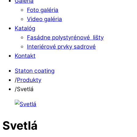
Galéria
Foto galéria
Video galéria
Katalóg
Fasádne polystyrénové lišty
Interiérové prvky sadrové
Kontakt
Close
Close
Staton coating
Menu
Cart
/
Produkty
/
Svetlá
Svetlá