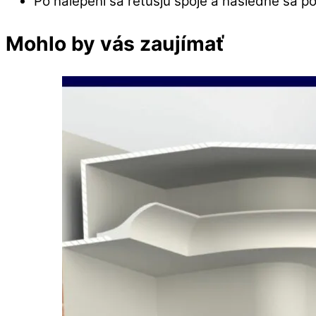
Po nalepení sa retušjú spoje a následne sa pov
Mohlo by vás zaujímať