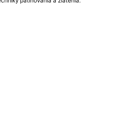
echniky patinovania a zlatenia.