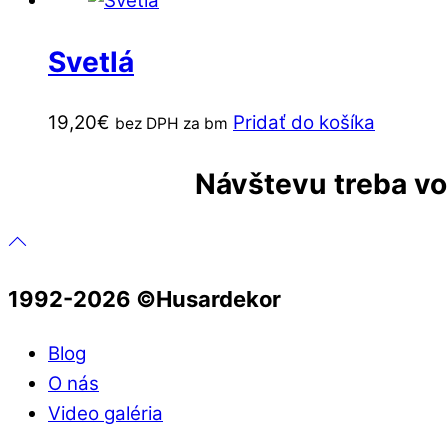
Svetlá
19,20
€
Pridať do košíka
bez DPH za bm
Návštevu treba vop
1992-2026 ©️Husardekor
Blog
O nás
Video galéria