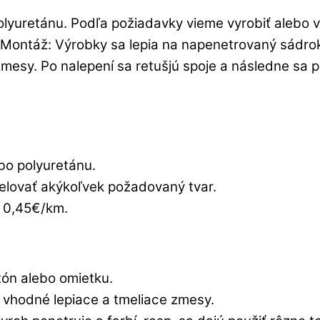
polyuretánu. Podľa požiadavky vieme vyrobiť alebo
Montáž: Výrobky sa lepia na napenetrovaný sádrok
esy. Po nalepení sa retušjú spoje a následne sa p
bo polyuretánu.
elovať akýkoľvek požadovaný tvar.
 0,45€/km.
ón alebo omietku.
 vhodné lepiace a tmeliace zmesy.