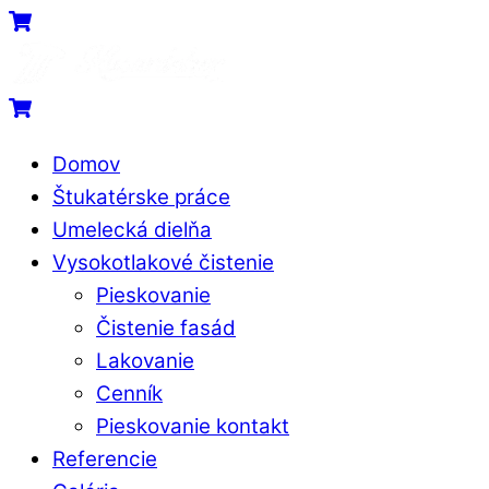
Skip
Menu
Cart
to
content
Cart
Domov
Štukatérske práce
Umelecká dielňa
Vysokotlakové čistenie
Pieskovanie
Čistenie fasád
Lakovanie
Cenník
Pieskovanie kontakt
Referencie