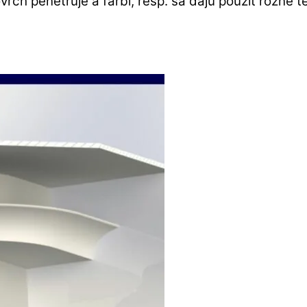
rch penetruje a farbí, resp. sa dajú použiť rôzne t