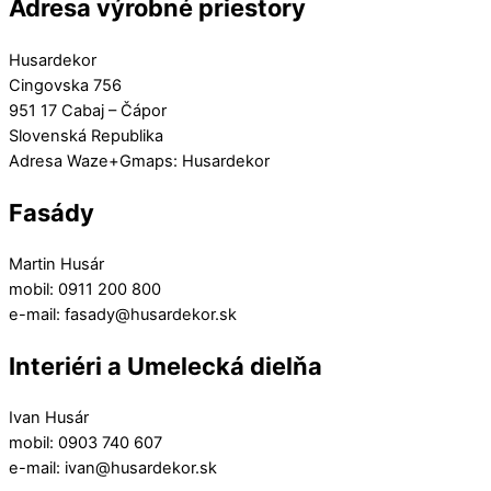
Adresa výrobné priestory
Husardekor
Cingovska 756
951 17 Cabaj – Čápor
Slovenská Republika
Adresa Waze+Gmaps: Husardekor
Fasády
Martin Husár
mobil: 0911 200 800
e-mail: fasady@husardekor.sk
Interiéri a Umelecká dielňa
Ivan Husár
mobil: 0903 740 607
e-mail: ivan@husardekor.sk