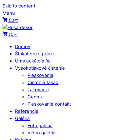
Skip to content
Menu
Cart
Cart
Domov
Štukatérske práce
Umelecká dielňa
Vysokotlakové čistenie
Pieskovanie
Čistenie fasád
Lakovanie
Cenník
Pieskovanie kontakt
Referencie
Galéria
Foto galéria
Video galéria
Katalóg