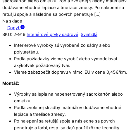
sádrokartón alebo omietku. Podľa zvolenej skladby materiálov
dodávame vhodné lepiace a tmeliace zmesy. Po nalepení sa
retušjú spoje a následne sa povrch penetruje […]
Na sklade
Dopyt
SKU
:
2-919
Interiérové prvky sadrové
,
Svietidlá
Interierové výrobky sú vyrobené zo sádry alebo
polyuretánu.
Podľa požiadavky vieme vyrobiť alebo vymodelovať
akýkoľvek požadovaný tvar.
Vieme zabezpečiť dopravu v rámci EU v cene 0,45€/km.
Montáž:
Výrobky sa lepia na napenetrovaný sádrokartón alebo
omietku.
Podľa zvolenej skladby materiálov dodávame vhodné
lepiace a tmeliace zmesy.
Po nalepení sa retušjú spoje a následne sa povrch
penetruje a farbí, resp. sa dajú použiť rôzne techniky