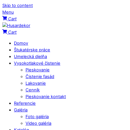
Skip to content
Menu
Cart
Cart
Domov
Štukatérske práce
Umelecká dielňa
Vysokotlakové čistenie
Pieskovanie
Čistenie fasád
Lakovanie
Cenník
Pieskovanie kontakt
Referencie
Galéria
Foto galéria
Video galéria
Katalóg