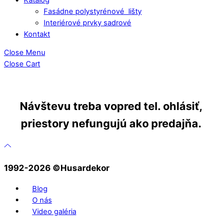
Fasádne polystyrénové lišty
Interiérové prvky sadrové
Kontakt
Close Menu
Close Cart
Návštevu treba vopred tel. ohlásiť,
priestory nefungujú ako predajňa.
1992-2026 ©️Husardekor
Blog
O nás
Video galéria