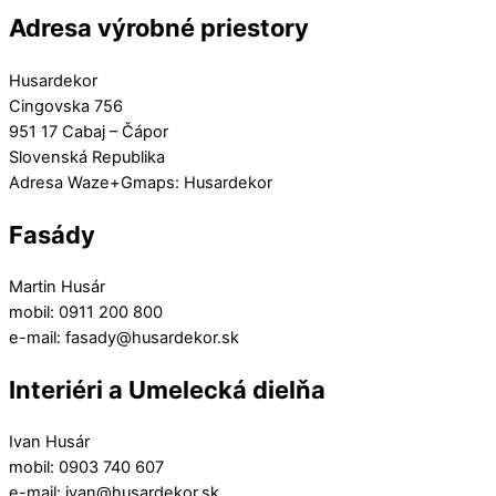
Adresa výrobné priestory
Husardekor
Cingovska 756
951 17 Cabaj – Čápor
Slovenská Republika
Adresa Waze+Gmaps: Husardekor
Fasády
Martin Husár
mobil: 0911 200 800
e-mail: fasady@husardekor.sk
Interiéri a Umelecká dielňa
Ivan Husár
mobil: 0903 740 607
e-mail: ivan@husardekor.sk